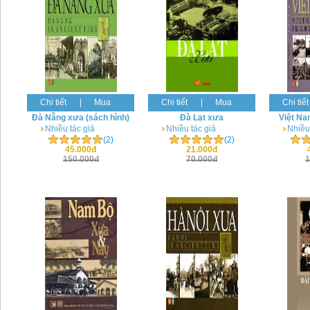
Chi tiết
|
Mua
Chi tiết
|
Mua
Chi tiết
Đà Nẵng xưa (sách hình)
Đà Lạt xưa
Việt Na
Nhiều tác giả
Nhiều tác giả
Nhiều
(2)
(2)
45.000đ
21.000đ
150.000đ
70.000đ
1