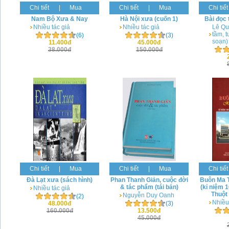
Chi tiết
|
Mua
Chi tiết
|
Mua
Chi tiết
Nam Bộ Xưa & Nay
Hà Nội xưa (cuốn 1)
Bài đọc 
Nhiều tác giả
Nhiều tác giả
Lê Qu
tầm, 
(6)
(3)
soạn)
11.400đ
45.000đ
38.000đ
150.000đ
Chi tiết
|
Mua
Chi tiết
|
Mua
Chi tiết
Đà Lạt xưa (sách hình)
Phan Thanh Giản, cuộc đời
Buôn Ma T
& tác phẩm (tái bản)
(kỉ niệm 
Nhiều tác giả
Thuột
Nguyễn Duy Oanh
(2)
Nhiều
48.000đ
(3)
160.000đ
13.500đ
45.000đ