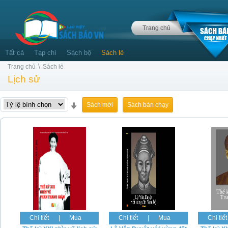
Trang chủ
Tất cả
Tạp chí
Sách bộ
Sách lẻ
\
Trang chủ
Sách lẻ
Lịch sử
Sách mới
Sách bán chạy
Chi tiết
|
Mua
Chi tiết
|
Mua
Chi tiết