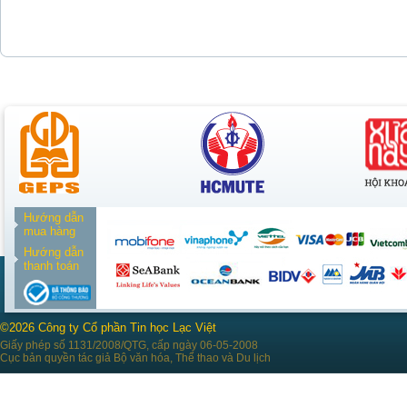
Hướng dẫn
mua hàng
Hướng dẫn
thanh toán
©2026 Công ty Cổ phần Tin học Lạc Việt
Giấy phép số 1131/2008/QTG, cấp ngày 06-05-2008
Cục bản quyền tác giả Bộ văn hóa, Thể thao và Du lịch