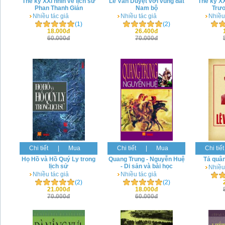
Thế kỷ XXI nhìn về lịch sử
Lê Văn Duyệt với vùng đất
Thế kỷ XX
Phan Thanh Giản
Nam bộ
Trươ
Nhiều tác giả
Nhiều tác giả
Nhiều
(1)
(2)
18.000đ
26.400đ
60.000đ
70.000đ
Chi tiết
|
Mua
Chi tiết
|
Mua
Chi tiết
Họ Hồ và Hồ Quý Ly trong
Quang Trung - Nguyễn Huệ
Tả quân
lịch sử
- Di sản và bài học
Nhiều
Nhiều tác giả
Nhiều tác giả
(2)
(2)
21.000đ
18.000đ
70.000đ
60.000đ