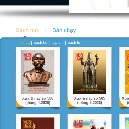
Sách mới
|
Bán chạy
Tất cả
|
Sách bộ
|
Tạp chí
|
Sách lẻ
Xưa & nay số 586
Xưa & nay số 585
Xưa
(tháng 4.2026)
(tháng 3.2026)
(