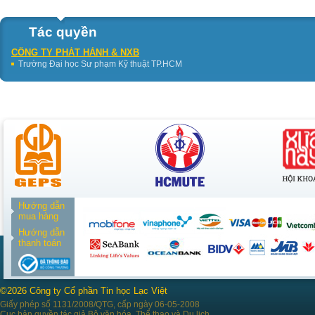
Tác quyền
CÔNG TY PHÁT HÀNH & NXB
Trường Đại học Sư phạm Kỹ thuật TP.HCM
Hướng dẫn
mua hàng
Hướng dẫn
thanh toán
©2026 Công ty Cổ phần Tin học Lạc Việt
Giấy phép số 1131/2008/QTG, cấp ngày 06-05-2008
Cục bản quyền tác giả Bộ văn hóa, Thể thao và Du lịch