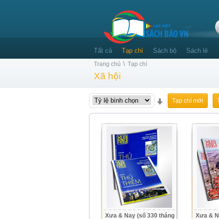
Tất cả
Tạp chí
Sách bộ
Sách lẻ
\
Trang chủ
Tạp chí
Xã hội
Tạp chí mới
Xưa & Nay (số 330 tháng
Xưa & N