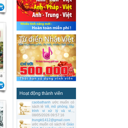
48
Hoạt động thành viên
caobathanh
ước muốn có
sách lẻ
Vẽ, mô phỏng, lập
trình vi xử lý và vi...
,
08/05/2026 09:57:16
trungkt1412@gmail.com
ước muốn có sách lẻ
Giáo