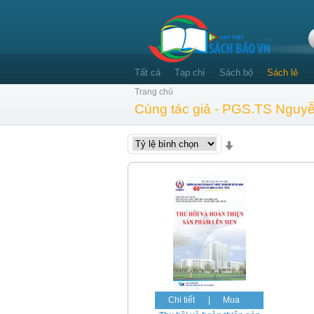
Tất cả
Tạp chí
Sách bộ
Sách lẻ
Trang chủ
Cùng tác giả - PGS.TS Nguy
Chi tiết
|
Mua