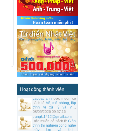
Hoạt động thành viên
caobathanh
ước muốn có
sách lẻ
Vẽ, mô phỏng, lập
trình vi xử lý và vi...
,
08/05/2026 09:57:16
trungkt1412@gmail.com
ước muốn có sách lẻ
Giáo
trình thí nghiệm công nghệ
thủy lực và khí...
,