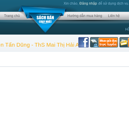
Xin chào,
Đăng nhập
để sử dụng dịch vụ
Trang chủ
Hướng dẫn mua hàng
Liên hệ
Hỗ
ễn Tấn Dũng - ThS Mai Thị Hải Anh - KS Đỗ Thùy 