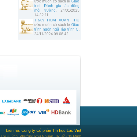
ước muốn có sách lẻ
Giáo
trình Đánh giá tác động
môi trường
, 24/01/2025
14:32:11
TRAN HOAI XUAN THU
ước muốn có sách lẻ
Giáo
trình ngôn ngữ lập trình C
,
24/11/2024 09:08:42
Liên hệ: Công ty Cổ phần Tin học Lạc Việt
Thị Huỳnh, Phường Phú Nhuận, TP Hồ Chí Minh