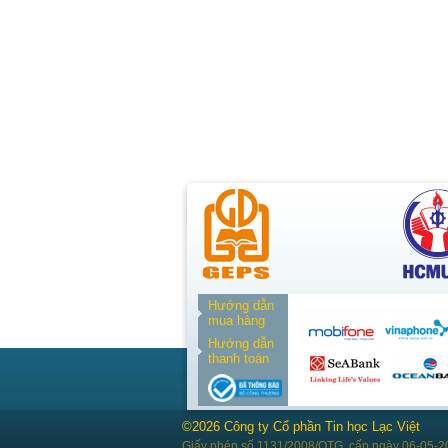
Hướng dẫn
mua hàng
Hướng dẫn
thanh toán
©2026 Công ty Cổ phần Tin học Lạc Việt
Giấy phép số 1131/2008/QTG, cấp ngày 06-05-2