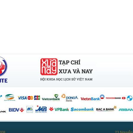
008
23 Nguyễn 