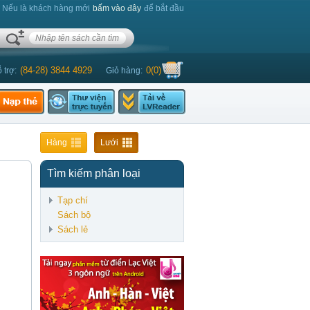
. Nếu là khách hàng mới
bấm vào đây
để bắt đầu
(84-28) 3844 4929
0
(
0
)
 trợ:
Giỏ hàng:
Khánh Linh - TS Nguyễn Đặng Mỹ Duyên - ThS Đặng
Hàng
Lưới
Tìm kiếm phân loại
Tạp chí
Sách bộ
Sách lẻ