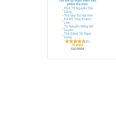
Thu hồi và hoàn thiện sản
phẩm lên men
PGS.TS Nguyễn Tấn
Dũng
ThS Mai Thị Hải Anh
KS Đỗ Thùy Khánh
Linh
TS Nguyễn Đặng Mỹ
Duyên
ThS Đặng Thị Ngọc
Dung
(1)
70.000đ
110.000đ