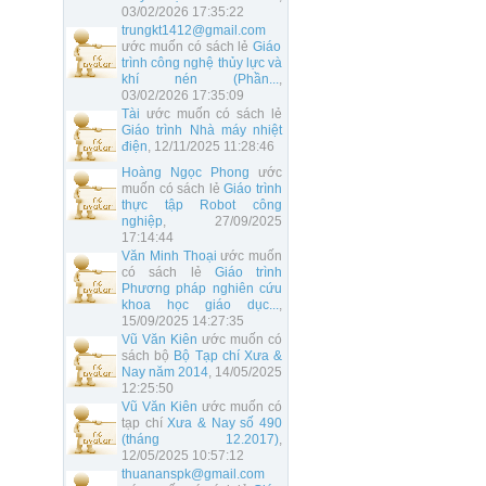
03/02/2026 17:35:22
trungkt1412@gmail.com
ước muốn có sách lẻ
Giáo
trình công nghệ thủy lực và
khí nén (Phần...
,
03/02/2026 17:35:09
Tài
ước muốn có sách lẻ
Giáo trình Nhà máy nhiệt
điện
, 12/11/2025 11:28:46
Hoàng Ngọc Phong
ước
muốn có sách lẻ
Giáo trình
thực tập Robot công
nghiệp
, 27/09/2025
17:14:44
Văn Minh Thoại
ước muốn
có sách lẻ
Giáo trình
Phương pháp nghiên cứu
khoa học giáo dục...
,
15/09/2025 14:27:35
Vũ Văn Kiên
ước muốn có
sách bộ
Bộ Tạp chí Xưa &
Nay năm 2014
, 14/05/2025
12:25:50
Vũ Văn Kiên
ước muốn có
tạp chí
Xưa & Nay số 490
(tháng 12.2017)
,
12/05/2025 10:57:12
thuananspk@gmail.com