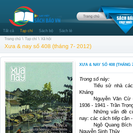
Trang chủ
Tất cả
Tạp chí
Sách bộ
Sách lẻ
\
\
Trang chủ
Tạp chí
Xã hội
Xưa & nay số 408 (tháng 7- 2012)
XƯA & NAY SỐ 408 (THÁNG 7
Trong số này:
Tiểu sử nhà cá
Kháng
Nguyễn Văn Cừ q
1936 - 1941 - Trần Trọn
Những vấn đề củ
nay: các cách tiếp cận -
Ngô Quang Bích 
Nguyễn Sinh Thủy