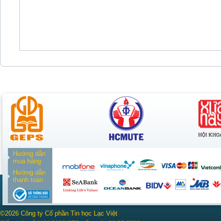
Hướng dẫn
mua hàng
Hướng dẫn
thanh toán
©2026 Công ty Cổ phần Tin học Lạc Việt