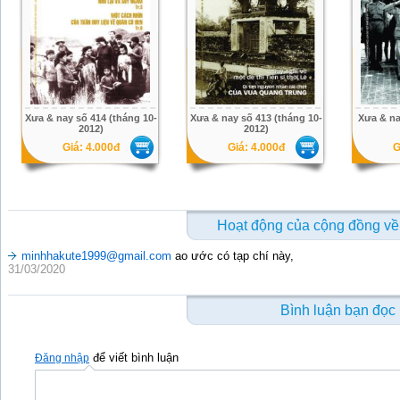
Xưa & nay số 414 (tháng 10-
Xưa & nay số 413 (tháng 10-
Xưa & na
2012)
2012)
Giá: 4.000đ
Giá: 4.000đ
G
Hoạt động của cộng đồng về
minhhakute1999@gmail.com
ao ước có tạp chí này,
31/03/2020
Bình luận bạn đọc
để viết bình luận
Đăng nhập