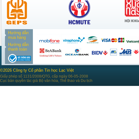
Hướng dẫn
mua hàng
Hướng dẫn
thanh toán
©2026 Công ty Cổ phần Tin học Lạc Việt
Giấy phép số 1131/2008/QTG, cấp ngày 06-05-2008
Cục bản quyền tác giả Bộ văn hóa, Thể thao và Du lịch