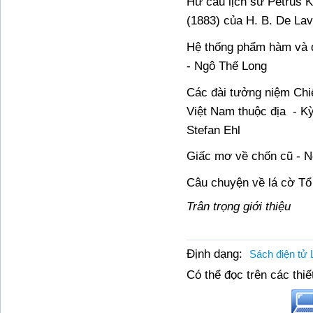
Hư cấu lịch sử Petrus K
(1883) của H. B. De La
Hệ thống phẩm hàm và đ
- Ngô Thế Long
Các đài tưởng niệm Chiế
Việt Nam thuộc địa
- K
Stefan Ehl
Giấc mơ về chốn cũ - 
Câu chuyện về lá cờ T
Trân trọng giới thiệu
Định dạng:
Sách điện tử 
Có thể đọc trên các thiết