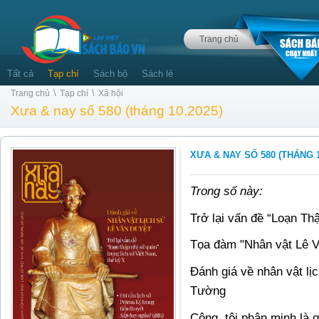
Trang chủ
Tất cả
Tạp chí
Sách bộ
Sách lẻ
\
\
Trang chủ
Tạp chí
Xã hội
Xưa & nay số 580 (tháng 10.2025)
XƯA & NAY SỐ 580 (THÁNG 1
Trong số này:
Trở lại vấn đề “Loạn T
Tọa đàm "Nhân vật Lê V
Đánh giá về nhân vật l
Tường
Công, tội phân minh là 