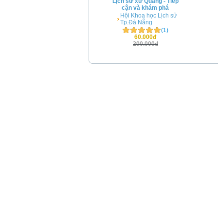
Lịch sử xứ Quảng - Tiếp
cận và khám phá
Hội Khoa học Lịch sử
Tp.Đà Nẵng
(1)
60.000đ
200.000đ