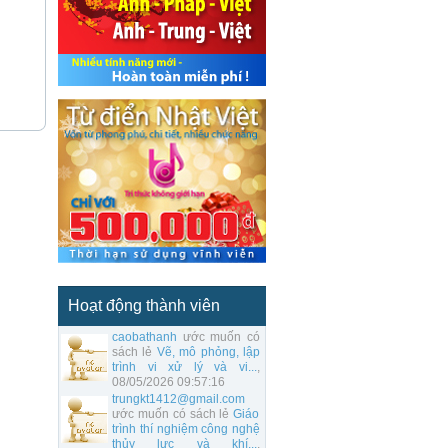
Hoạt động thành viên
caobathanh
ước muốn có
sách lẻ
Vẽ, mô phỏng, lập
trình vi xử lý và vi...
,
08/05/2026 09:57:16
trungkt1412@gmail.com
ước muốn có sách lẻ
Giáo
trình thí nghiệm công nghệ
thủy lực và khí...
,