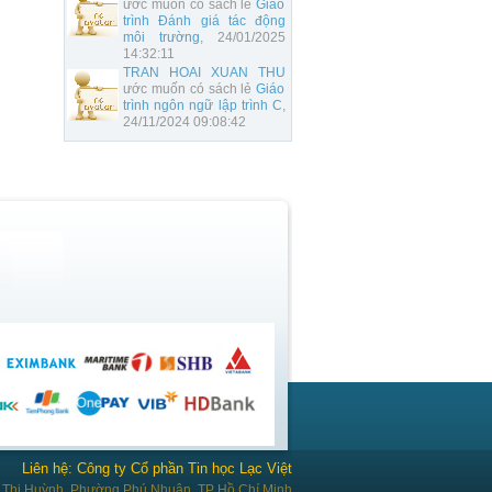
ước muốn có sách lẻ
Giáo
trình Đánh giá tác động
môi trường
, 24/01/2025
14:32:11
TRAN HOAI XUAN THU
ước muốn có sách lẻ
Giáo
trình ngôn ngữ lập trình C
,
24/11/2024 09:08:42
Liên hệ: Công ty Cổ phần Tin học Lạc Việt
Thị Huỳnh, Phường Phú Nhuận, TP Hồ Chí Minh