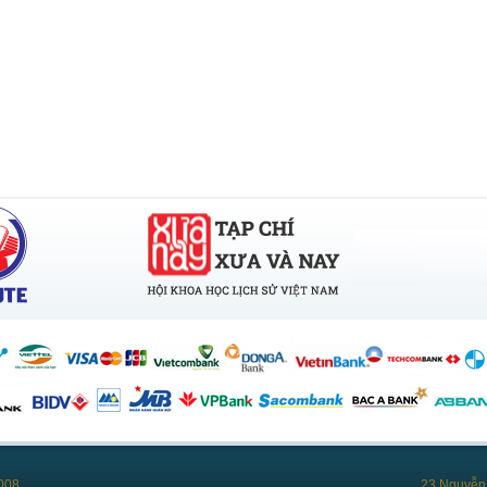
008
23 Nguyễn 