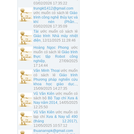
03/02/2026 17:35:22
trungkt1412@gmail.com
ước muốn có sách lẻ
Giáo
trình công nghệ thủy lực và
khí nén (Phần...
,
03/02/2026 17:35:09
Tài
ước muốn có sách lẻ
Giáo trình Nhà máy nhiệt
điện
, 12/11/2025 11:28:46
Hoàng Ngọc Phong
ước
muốn có sách lẻ
Giáo trình
thực tập Robot công
nghiệp
, 27/09/2025
17:14:44
Văn Minh Thoại
ước muốn
có sách lẻ
Giáo trình
Phương pháp nghiên cứu
khoa học giáo dục...
,
15/09/2025 14:27:35
Vũ Văn Kiên
ước muốn có
sách bộ
Bộ Tạp chí Xưa &
Nay năm 2014
, 14/05/2025
12:25:50
Vũ Văn Kiên
ước muốn có
tạp chí
Xưa & Nay số 490
(tháng 12.2017)
,
12/05/2025 10:57:12
thuananspk@gmail.com