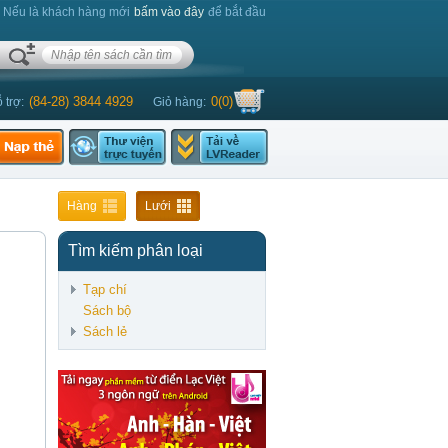
. Nếu là khách hàng mới
bấm vào đây
để bắt đầu
(84-28) 3844 4929
0
(
0
)
 trợ:
Giỏ hàng:
Hàng
Lưới
Tìm kiếm phân loại
Tạp chí
Sách bộ
Sách lẻ