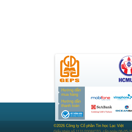
Hướng dẫn
mua hàng
Hướng dẫn
thanh toán
©2026 Công ty Cổ phần Tin học Lạc Việt
Giấy phép số 1131/2008/QTG, cấp ngày 06-05-2