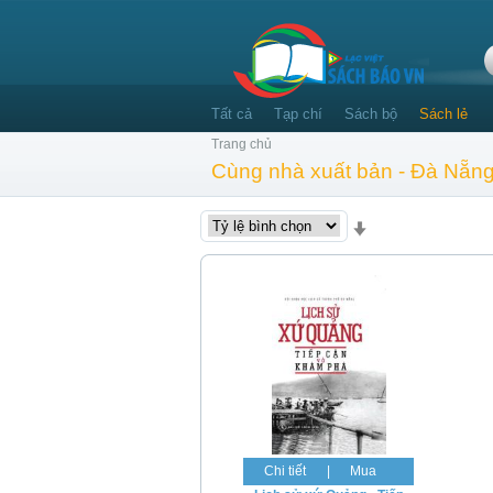
Tất cả
Tạp chí
Sách bộ
Sách lẻ
Trang chủ
Cùng nhà xuất bản - Đà Nẵn
Chi tiết
|
Mua