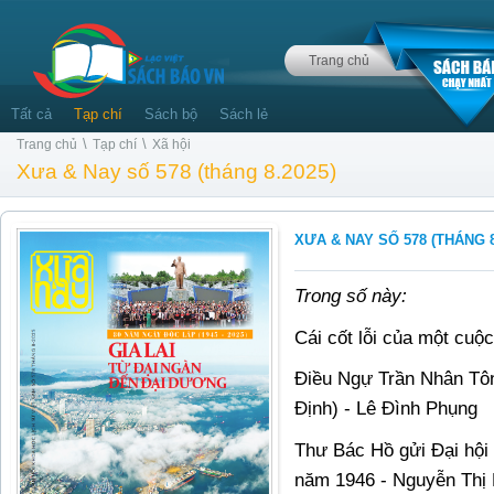
Trang chủ
Tất cả
Tạp chí
Sách bộ
Sách lẻ
\
\
Trang chủ
Tạp chí
Xã hội
Xưa & Nay số 578 (tháng 8.2025)
XƯA & NAY SỐ 578 (THÁNG 8
Trong số này:
Cái cốt lỗi của một cu
Điều Ngự Trần Nhân Tôn
Định) - Lê Đình Phụng
Thư Bác Hồ gửi Đại hội 
năm 1946 - Nguyễn Thị