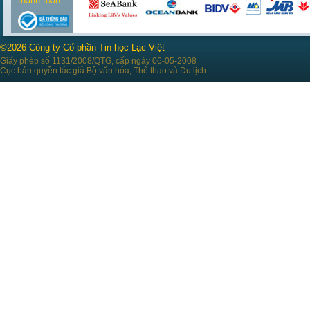
thanh toán
©2026 Công ty Cổ phần Tin học Lạc Việt
Giấy phép số 1131/2008/QTG, cấp ngày 06-05-2008
Cục bản quyền tác giả Bộ văn hóa, Thể thao và Du lịch