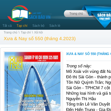
Trang chủ
Tất cả
Tạp chí
Sách bộ
Sách lẻ
\
\
Trang chủ
Tạp chí
Xã hội
Xưa & Nay số 550 (tháng 4.2023)
XƯA & NAY SỐ 550 (THÁNG 4
Trong số này:
Mô Xoài với vùng đất 
Đô thị Sài Gòn - thành 
Tôn Nữ Quỳnh Trân; N
Sài Gòn - TPHCM 7 cột m
Những loại hình và giá t
Nguyễn Thị Hậu
Tổng trấn Lê Văn Duyệt
Đến Hiển Trung - Gia Đ