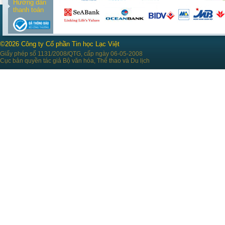
Hướng dẫn
thanh toán
©2026 Công ty Cổ phần Tin học Lạc Việt
Giấy phép số 1131/2008/QTG, cấp ngày 06-05-2008
Cục bản quyền tác giả Bộ văn hóa, Thể thao và Du lịch