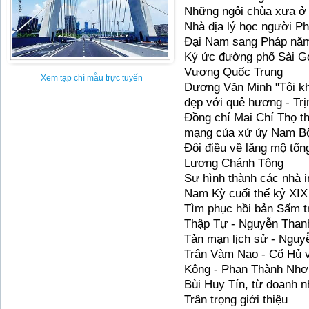
Những ngôi chùa xưa ở 
Nhà địa lý học người P
Đại Nam sang Pháp năm
Ký ức đường phố Sài G
Vương Quốc Trung
Xem tạp chí mẫu trực tuyến
Dương Văn Minh "Tôi khô
đẹp với quê hương - Tr
Đồng chí Mai Chí Thọ t
mạng của xứ ủy Nam B
Đôi điều về lăng mộ tổn
Lương Chánh Tông
Sự hình thành các nhà i
Nam Kỳ cuối thế kỷ XIX
Tìm phục hồi bản Sấm t
Thập Tự - Nguyễn Than
Tản mạn lịch sử - Nguy
Trận Vàm Nao - Cổ Hủ và
Kông - Phan Thành Nhơ
Bùi Huy Tín, từ doanh 
Trân trọng giới thiệu