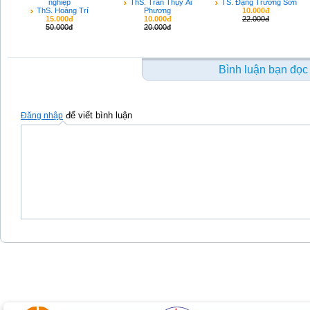
nghiệp
ThS. Trần Thụy Ái
TS. Đặng Trường Sơn
ThS. Hoàng Trí
Phương
10.000đ
15.000đ
10.000đ
22.000đ
50.000đ
20.000đ
Bình luận bạn đọc
để viết bình luận
Đăng nhập