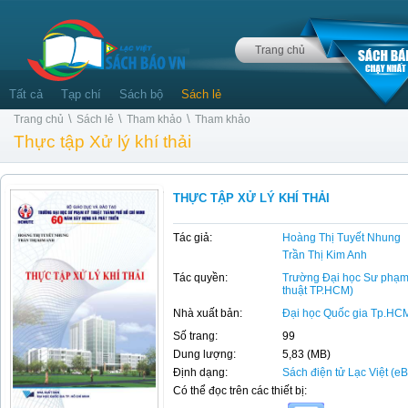
Trang chủ
Tất cả
Tạp chí
Sách bộ
Sách lẻ
\
\
\
Trang chủ
Sách lẻ
Tham khảo
Tham khảo
Thực tập Xử lý khí thải
THỰC TẬP XỬ LÝ KHÍ THẢI
Tác giả:
Hoàng Thị Tuyết Nhung
Trần Thị Kim Anh
Tác quyền:
Trường Đại học Sư phạm
thuật TP.HCM)
Nhà xuất bản:
Đại học Quốc gia Tp.HC
Số trang:
99
Dung lượng:
5,83 (MB)
Định dạng:
Sách điện tử Lạc Việt (e
Có thể đọc trên các thiết bị: