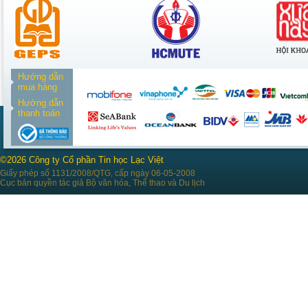
Hướng dẫn
mua hàng
Hướng dẫn
thanh toán
©2026 Công ty Cổ phần Tin học Lạc Việt
Giấy phép số 1131/2008/QTG, cấp ngày 06-05-2008
Cục bản quyền tác giả Bộ văn hóa, Thể thao và Du lịch