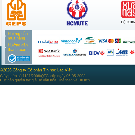
Hướng dẫn
mua hàng
Hướng dẫn
thanh toán
©2026 Công ty Cổ phần Tin học Lạc Việt
Giấy phép số 1131/2008/QTG, cấp ngày 06-05-2008
Cục bản quyền tác giả Bộ văn hóa, Thể thao và Du lịch