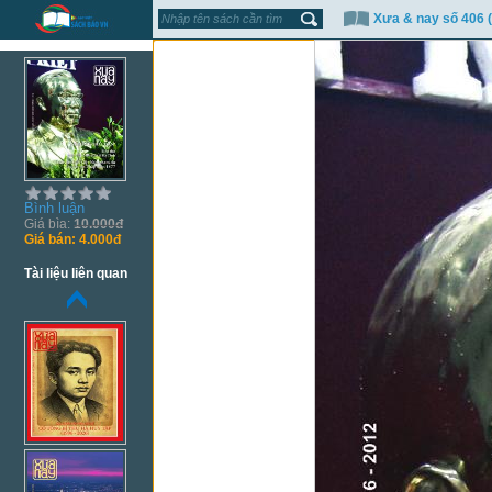
Xưa & nay số 406 (
Bình luận
Giá bìa:
10.000đ
Giá bán:
4.000đ
Tài liệu liên quan