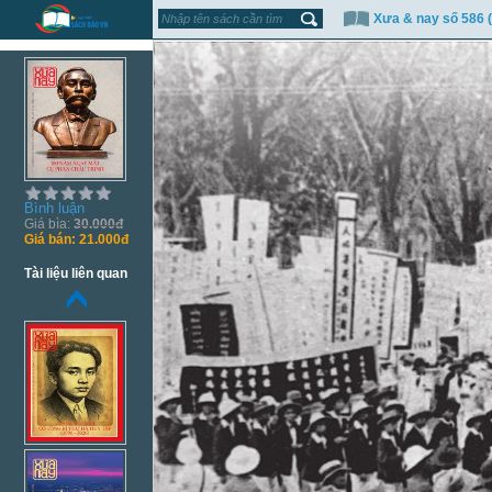
Xưa & nay số 586 (
Bình luận
Giá bìa:
30.000đ
Giá bán:
21.000đ
Tài liệu liên quan