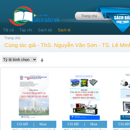
Trang chủ
Tất cả
Tạp chí
Sách bộ
Sách lẻ
Trang chủ
Cùng tác giả - ThS. Nguyễn Văn Sơn - TS. Lê Mi
Chi tiết
|
Mua
Chi tiết
|
Mua
Chi tiết