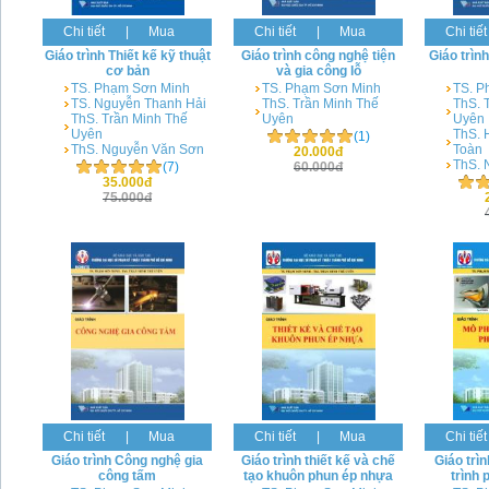
Chi tiết
|
Mua
Chi tiết
|
Mua
Chi tiết
Giáo trình Thiết kế kỹ thuật
Giáo trình công nghệ tiện
Giáo trìn
cơ bản
và gia công lỗ
TS. Phạm Sơn Minh
TS. Phạm Sơn Minh
TS. P
TS. Nguyễn Thanh Hải
ThS. Trần Minh Thế
ThS. 
ThS. Trần Minh Thế
Uyên
Uyên
Uyên
ThS. 
(1)
ThS. Nguyễn Văn Sơn
Toàn
20.000đ
ThS. 
(7)
60.000đ
35.000đ
75.000đ
Chi tiết
|
Mua
Chi tiết
|
Mua
Chi tiết
Giáo trình Công nghệ gia
Giáo trình thiết kế và chế
Giáo trì
công tấm
tạo khuôn phun ép nhựa
trình