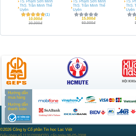
TS. Phạm Sơn Minh
TS. Phạm Sơn Minh
TS. P
ThS. Trần Minh Thế
ThS. Trần Minh Thế
ThS. 
Uyên
Uyên
Uyên
(1)
15.000đ
10.000đ
60.000đ
30.000đ
Hướng dẫn
mua hàng
Hướng dẫn
thanh toán
©2026 Công ty Cổ phần Tin học Lạc Việt
Giấy phép số 1131/2008/QTG, cấp ngày 06-05-2008