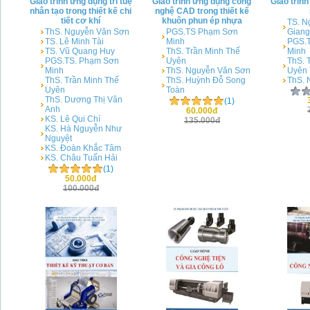
Giáo trình ứng dụng trí tuệ
Giáo trình ứng dụng công
Giáo trình
nhân tạo trong thiết kế chi
nghệ CAD trong thiết kế
tiết cơ khí
khuôn phun ép nhựa
TS. N
ThS. Nguyễn Văn Sơn
PGS.TS Phạm Sơn
Giang
TS. Lê Minh Tài
Minh
PGS.
TS. Vũ Quang Huy
ThS. Trần Minh Thế
Minh
PGS.TS. Phạm Sơn
Uyên
ThS. 
Minh
ThS. Nguyễn Văn Sơn
Uyên
ThS. Trần Minh Thế
ThS. Huỳnh Đỗ Song
ThS. 
Uyên
Toàn
ThS. Dương Thị Vân
(1)
Anh
60.000đ
KS. Lê Qui Chí
135.000đ
KS. Hà Nguyễn Như
Nguyệt
KS. Đoàn Khắc Tâm
KS. Châu Tuấn Hải
(1)
50.000đ
100.000đ