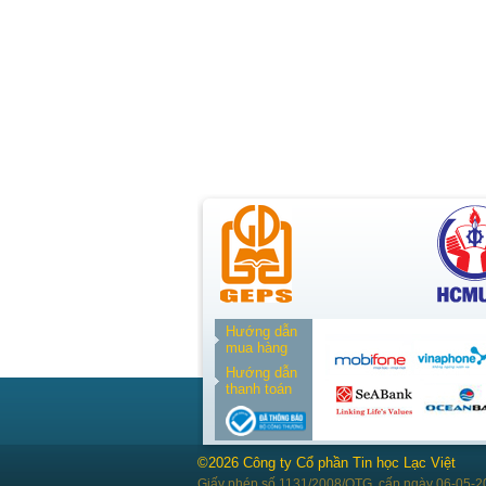
Hướng dẫn
mua hàng
Hướng dẫn
thanh toán
©2026 Công ty Cổ phần Tin học Lạc Việt
Giấy phép số 1131/2008/QTG, cấp ngày 06-05-2