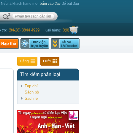
. Nếu là khách hàng mới
bấm vào đây
để bắt đầu
(84-28) 3844 4929
0
(
0
)
 trợ:
Giỏ hàng:
GS.TS. Phạm Sơn Minh - ThS. Trần Minh Thế Uyên -
Hàng
Lưới
Tìm kiếm phân loại
Tạp chí
Sách bộ
Sách lẻ