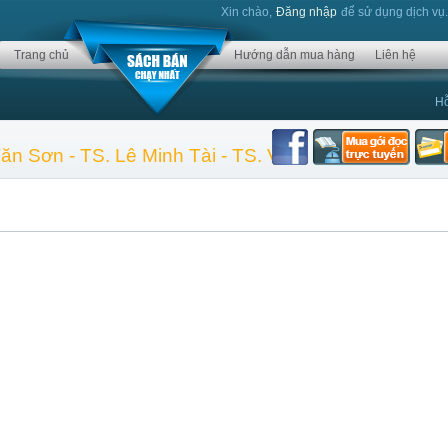
Xin chào,
Đăng nhập
để sử dụng dịch vụ
Trang chủ
Hướng dẫn mua hàng
Liên hệ
Hỗ
Văn Sơn - TS. Lê Minh Tài - TS. Vũ Quang Huy - P