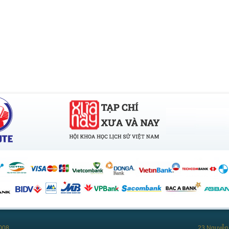
008
23 Nguyễn 