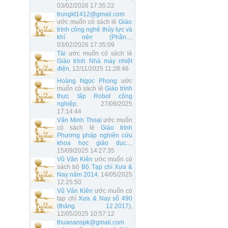
03/02/2026 17:35:22
trungkt1412@gmail.com
ước muốn có sách lẻ
Giáo
trình công nghệ thủy lực và
khí nén (Phần...
,
03/02/2026 17:35:09
Tài
ước muốn có sách lẻ
Giáo trình Nhà máy nhiệt
điện
, 12/11/2025 11:28:46
Hoàng Ngọc Phong
ước
muốn có sách lẻ
Giáo trình
thực tập Robot công
nghiệp
, 27/09/2025
17:14:44
Văn Minh Thoại
ước muốn
có sách lẻ
Giáo trình
Phương pháp nghiên cứu
khoa học giáo dục...
,
15/09/2025 14:27:35
Vũ Văn Kiên
ước muốn có
sách bộ
Bộ Tạp chí Xưa &
Nay năm 2014
, 14/05/2025
12:25:50
Vũ Văn Kiên
ước muốn có
tạp chí
Xưa & Nay số 490
(tháng 12.2017)
,
12/05/2025 10:57:12
thuananspk@gmail.com