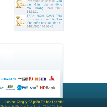
ước muốn có sách lẻ
Giáo
trình Đánh giá tác động
môi trường
, 24/01/2025
14:32:11
TRAN HOAI XUAN THU
ước muốn có sách lẻ
Giáo
trình ngôn ngữ lập trình C
,
24/11/2024 09:08:42
Liên hệ: Công ty Cổ phần Tin học Lạc Việt
Thị Huỳnh, Phường Phú Nhuận, TP Hồ Chí Minh