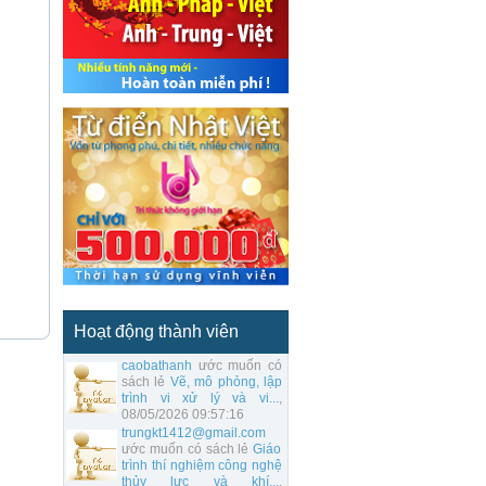
Hoạt động thành viên
caobathanh
ước muốn có
sách lẻ
Vẽ, mô phỏng, lập
trình vi xử lý và vi...
,
08/05/2026 09:57:16
trungkt1412@gmail.com
ước muốn có sách lẻ
Giáo
trình thí nghiệm công nghệ
thủy lực và khí...
,