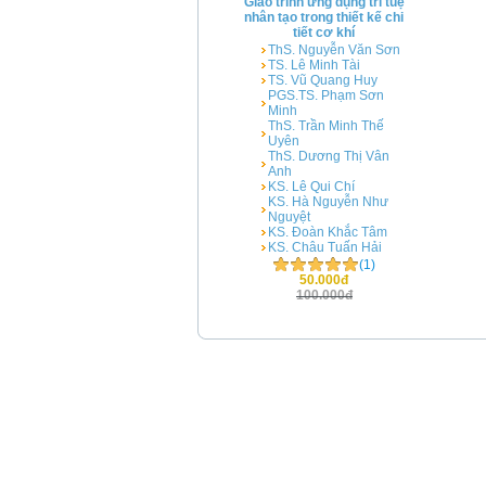
Giáo trình ứng dụng trí tuệ
nhân tạo trong thiết kế chi
tiết cơ khí
ThS. Nguyễn Văn Sơn
TS. Lê Minh Tài
TS. Vũ Quang Huy
PGS.TS. Phạm Sơn
Minh
ThS. Trần Minh Thế
Uyên
ThS. Dương Thị Vân
Anh
KS. Lê Qui Chí
KS. Hà Nguyễn Như
Nguyệt
KS. Đoàn Khắc Tâm
KS. Châu Tuấn Hải
(1)
50.000đ
100.000đ