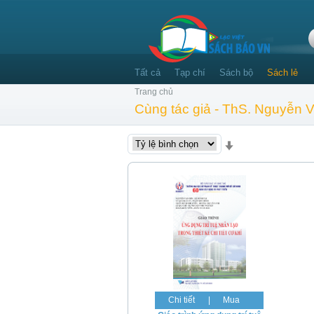
Tất cả
Tạp chí
Sách bộ
Sách lẻ
Trang chủ
Cùng tác giả - ThS. Nguyễn 
Chi tiết
|
Mua