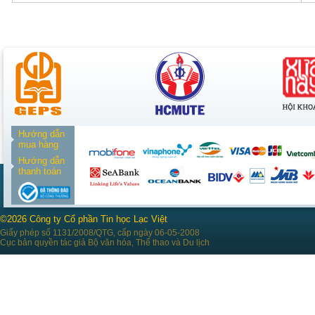
Hướng dẫn
mua hàng
Hướng dẫn
thanh toán
©2026 Công ty Cổ phần Tin học Lạc Việt
Giấy phép số 1131/2008/QTG, cấp ngày 06-05-2008
Cục bản quyền tác giả Bộ văn hóa, Thể thao và Du lịch