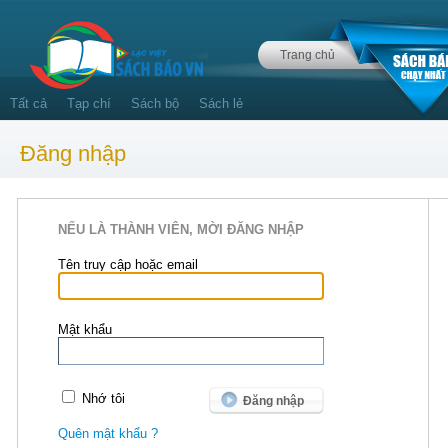
Trang chủ
Tất cả
Tạp chí
Sách bộ
Sách lẻ
Đăng nhập
NẾU LÀ THÀNH VIÊN, MỜI ĐĂNG NHẬP
Tên truy cập hoặc email
Mật khẩu
Nhớ tôi
Quên mật khẩu ?