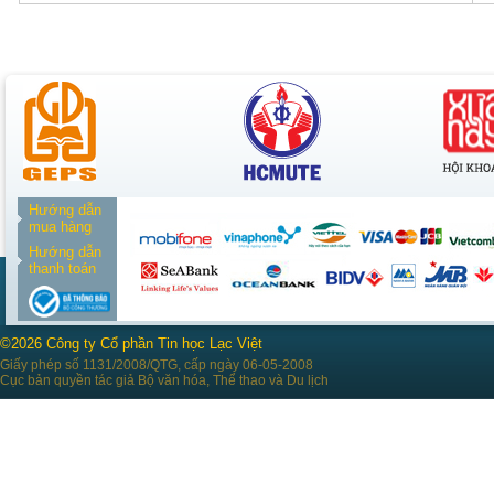
Hướng dẫn
mua hàng
Hướng dẫn
thanh toán
©2026 Công ty Cổ phần Tin học Lạc Việt
Giấy phép số 1131/2008/QTG, cấp ngày 06-05-2008
Cục bản quyền tác giả Bộ văn hóa, Thể thao và Du lịch