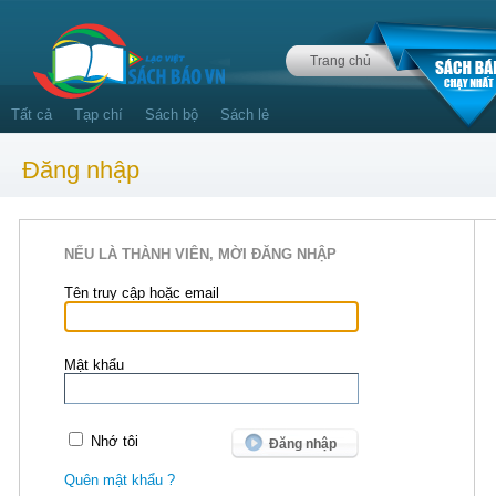
Trang chủ
Tất cả
Tạp chí
Sách bộ
Sách lẻ
Đăng nhập
NẾU LÀ THÀNH VIÊN, MỜI ĐĂNG NHẬP
Tên truy cập hoặc email
Mật khẩu
Nhớ tôi
Quên mật khẩu ?