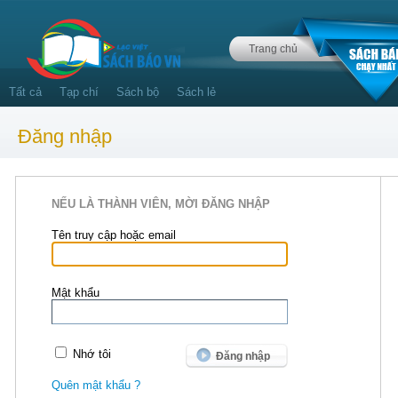
Trang chủ
Tất cả
Tạp chí
Sách bộ
Sách lẻ
Đăng nhập
NẾU LÀ THÀNH VIÊN, MỜI ĐĂNG NHẬP
Tên truy cập hoặc email
Mật khẩu
Nhớ tôi
Quên mật khẩu ?