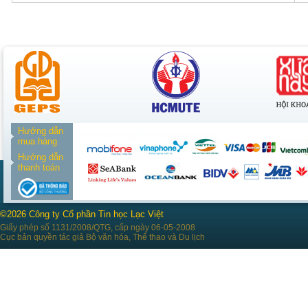
Hướng dẫn
mua hàng
Hướng dẫn
thanh toán
©2026 Công ty Cổ phần Tin học Lạc Việt
Giấy phép số 1131/2008/QTG, cấp ngày 06-05-2008
Cục bản quyền tác giả Bộ văn hóa, Thể thao và Du lịch