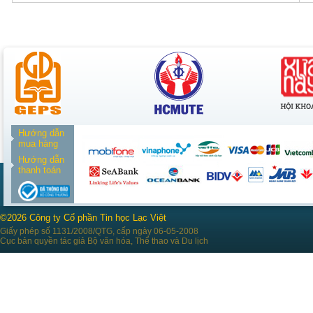
Hướng dẫn
mua hàng
Hướng dẫn
thanh toán
©2026 Công ty Cổ phần Tin học Lạc Việt
Giấy phép số 1131/2008/QTG, cấp ngày 06-05-2008
Cục bản quyền tác giả Bộ văn hóa, Thể thao và Du lịch