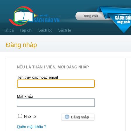
Trang chủ
Tất cả
Tạp chí
Sách bộ
Sách lẻ
Đăng nhập
NẾU LÀ THÀNH VIÊN, MỜI ĐĂNG NHẬP
Tên truy cập hoặc email
Mật khẩu
Nhớ tôi
Quên mật khẩu ?