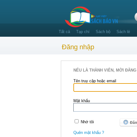
Tất cả
Tạp chí
Sách bộ
Sách lẻ
Đăng nhập
NẾU LÀ THÀNH VIÊN, MỜI ĐĂNG
Tên truy cập hoặc email
Mật khẩu
Nhớ tôi
Quên mật khẩu ?