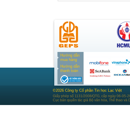
Hướng dẫn
mua hàng
Hướng dẫn
thanh toán
©2026 Công ty Cổ phần Tin học Lạc Việt
Giấy phép số 1131/2008/QTG, cấp ngày 06-05-2
Cục bản quyền tác giả Bộ văn hóa, Thể thao và D