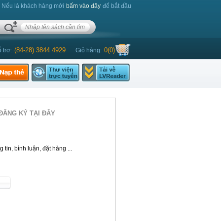
. Nếu là khách hàng mới
bấm vào đây
để bắt đầu
(84-28) 3844 4929
0
(
0
)
 trợ:
Giỏ hàng:
ĐĂNG KÝ TẠI ĐÂY
tin, bình luận, đặt hàng ...