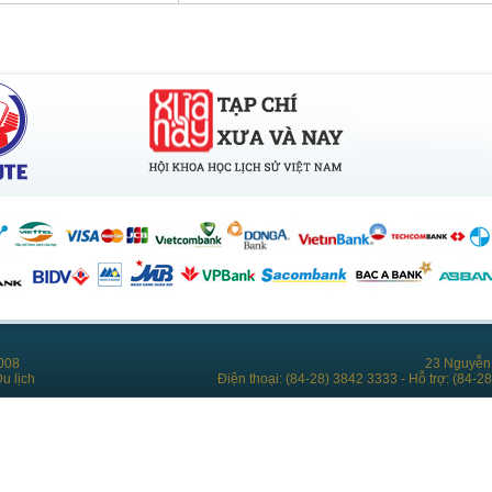
008
23 Nguyễn 
u lịch
Điện thoại: (84-28) 3842 3333 - Hỗ trợ: (84-