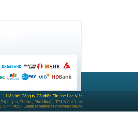
Liên hệ: Công ty Cổ phần Tin học Lạc Việt
Thị Huỳnh, Phường Phú Nhuận, TP Hồ Chí Minh
28) 3844 4929 - Email: ecommerce@lacviet.com.vn