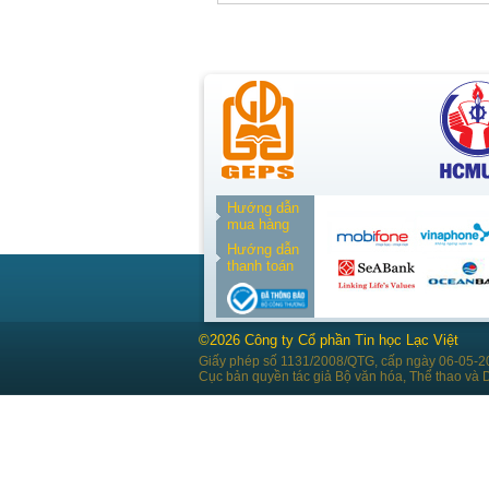
Hướng dẫn
mua hàng
Hướng dẫn
thanh toán
©2026 Công ty Cổ phần Tin học Lạc Việt
Giấy phép số 1131/2008/QTG, cấp ngày 06-05-2
Cục bản quyền tác giả Bộ văn hóa, Thể thao và D