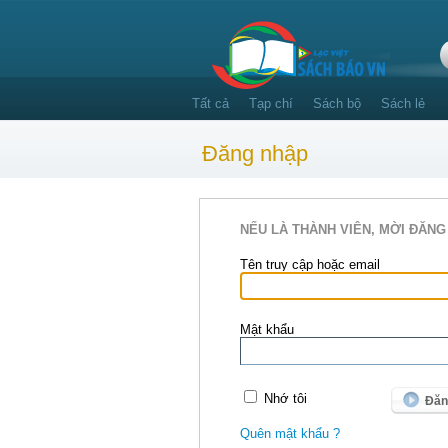
Tất cả
Tạp chí
Sách bộ
Sách lẻ
Đăng nhập
NẾU LÀ THÀNH VIÊN, MỜI ĐĂNG
Tên truy cập hoặc email
Mật khẩu
Nhớ tôi
Quên mật khẩu ?