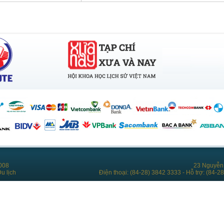
008
23 Nguyễn 
u lịch
Điện thoại: (84-28) 3842 3333 - Hỗ trợ: (84-