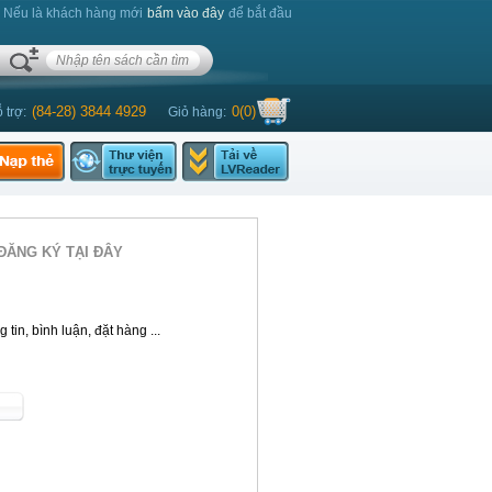
. Nếu là khách hàng mới
bấm vào đây
để bắt đầu
(84-28) 3844 4929
0
(
0
)
 trợ:
Giỏ hàng:
ĐĂNG KÝ TẠI ĐÂY
tin, bình luận, đặt hàng ...