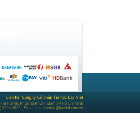
Liên hệ: Công ty Cổ phần Tin học Lạc Việt
Thị Huỳnh, Phường Phú Nhuận, TP Hồ Chí Minh
28) 3844 4929 - Email: ecommerce@lacviet.com.vn