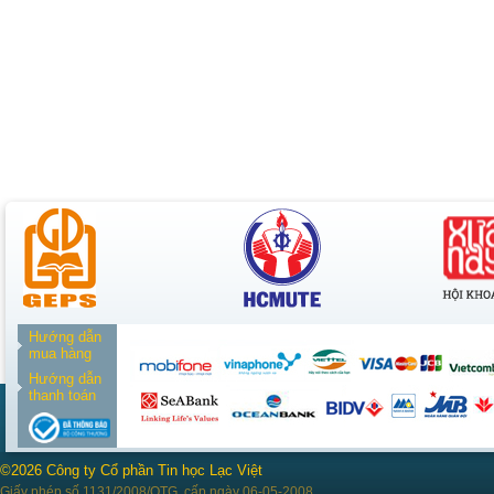
Hướng dẫn
mua hàng
Hướng dẫn
thanh toán
©2026 Công ty Cổ phần Tin học Lạc Việt
Giấy phép số 1131/2008/QTG, cấp ngày 06-05-2008