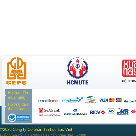
Hướng dẫn
mua hàng
Hướng dẫn
thanh toán
©2026 Công ty Cổ phần Tin học Lạc Việt
Giấy phép số 1131/2008/QTG, cấp ngày 06-05-2008