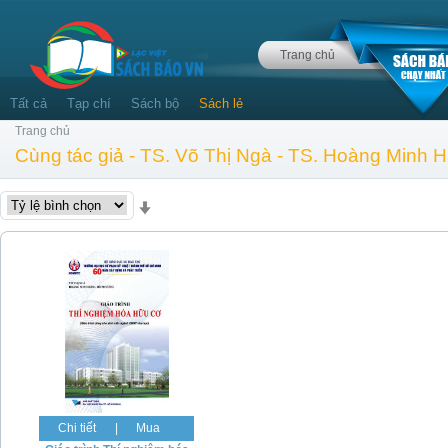
Trang chủ
Tất cả
Tạp chí
Sách bộ
Sách lẻ
Trang chủ
Cùng tác giả - TS. Võ Thị Ngà - TS. Hoàng Minh 
Chi tiết
|
Mua