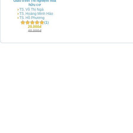
Giáo trình Thí nghiệm hóa
hữu cơ
TS. Võ Thị Ngà
TS. Hoàng Minh Hảo
TS. Hồ Phương
(1)
20.000đ
40.000đ