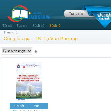
Trang chủ
Tất cả
Tạp chí
Sách bộ
Sách lẻ
Trang chủ
Cùng tác giả - TS. Tạ Văn Phương
Chi tiết
|
Mua