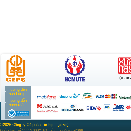
Hướng dẫn
mua hàng
Hướng dẫn
thanh toán
©2026 Công ty Cổ phần Tin học Lạc Việt
Giấy phép số 1131/2008/QTG, cấp ngày 06-05-2008