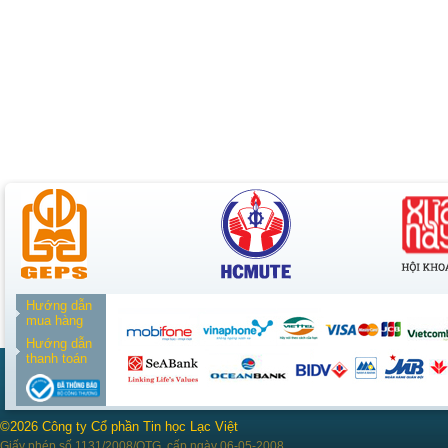
Hướng dẫn
mua hàng
Hướng dẫn
thanh toán
©2026 Công ty Cổ phần Tin học Lạc Việt
Giấy phép số 1131/2008/QTG, cấp ngày 06-05-2008