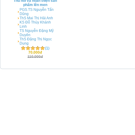
Thu hồi và hoàn thiện sản
phẩm lên men
PGS.TS Nguyễn Tấn
Dũng
ThS Mai Thị Hải Anh
KS Đỗ Thùy Khánh
Linh
TS Nguyễn Đặng Mỹ
Duyên
ThS Đặng Thị Ngọc
Dung
(1)
70.000đ
110.000đ