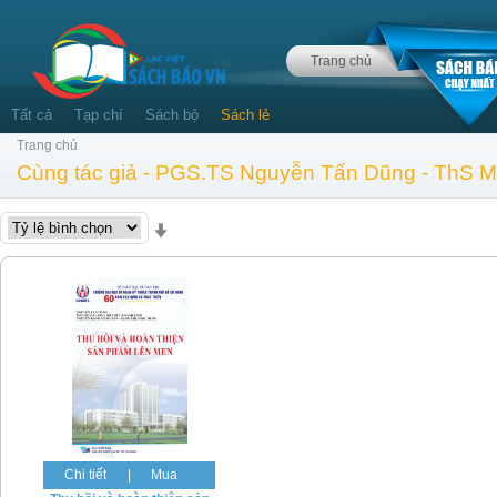
Trang chủ
Tất cả
Tạp chí
Sách bộ
Sách lẻ
Trang chủ
Cùng tác giả - PGS.TS Nguyễn Tấn Dũng - ThS M
Chi tiết
|
Mua