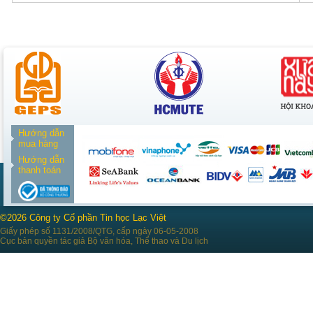
Hướng dẫn
mua hàng
Hướng dẫn
thanh toán
©2026 Công ty Cổ phần Tin học Lạc Việt
Giấy phép số 1131/2008/QTG, cấp ngày 06-05-2008
Cục bản quyền tác giả Bộ văn hóa, Thể thao và Du lịch