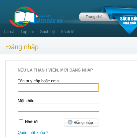
Trang chủ
Tất cả
Tạp chí
Sách bộ
Sách lẻ
Đăng nhập
NẾU LÀ THÀNH VIÊN, MỜI ĐĂNG NHẬP
Tên truy cập hoặc email
Mật khẩu
Nhớ tôi
Quên mật khẩu ?