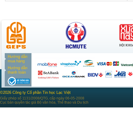
Hướng dẫn
mua hàng
Hướng dẫn
thanh toán
©2026 Công ty Cổ phần Tin học Lạc Việt
Giấy phép số 1131/2008/QTG, cấp ngày 06-05-2008
Cục bản quyền tác giả Bộ văn hóa, Thể thao và Du lịch