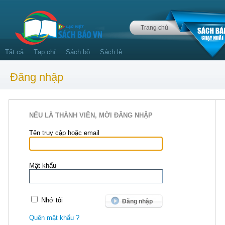
Trang chủ
Tất cả
Tạp chí
Sách bộ
Sách lẻ
Đăng nhập
NẾU LÀ THÀNH VIÊN, MỜI ĐĂNG NHẬP
Tên truy cập hoặc email
Mật khẩu
Nhớ tôi
Quên mật khẩu ?