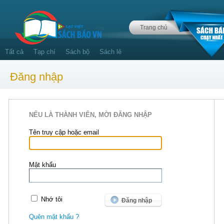
Trang chủ
Tất cả
Tạp chí
Sách bộ
Sách lẻ
Đăng nhập
NẾU LÀ THÀNH VIÊN, MỜI ĐĂNG NHẬP
Tên truy cập hoặc email
Mật khẩu
Nhớ tôi
Quên mật khẩu ?