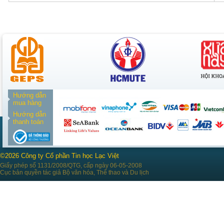
Hướng dẫn
mua hàng
Hướng dẫn
thanh toán
©2026 Công ty Cổ phần Tin học Lạc Việt
Giấy phép số 1131/2008/QTG, cấp ngày 06-05-2008
Cục bản quyền tác giả Bộ văn hóa, Thể thao và Du lịch