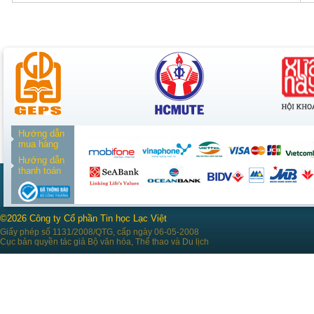
Hướng dẫn
mua hàng
Hướng dẫn
thanh toán
©2026 Công ty Cổ phần Tin học Lạc Việt
Giấy phép số 1131/2008/QTG, cấp ngày 06-05-2008
Cục bản quyền tác giả Bộ văn hóa, Thể thao và Du lịch