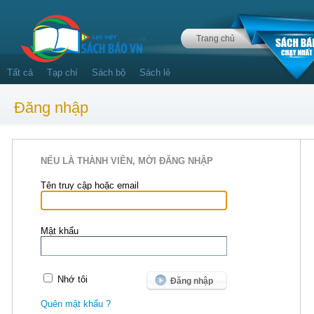
Trang chủ
Tất cả
Tạp chí
Sách bộ
Sách lẻ
Đăng nhập
NẾU LÀ THÀNH VIÊN, MỜI ĐĂNG NHẬP
Tên truy cập hoặc email
Mật khẩu
Nhớ tôi
Quên mật khẩu ?