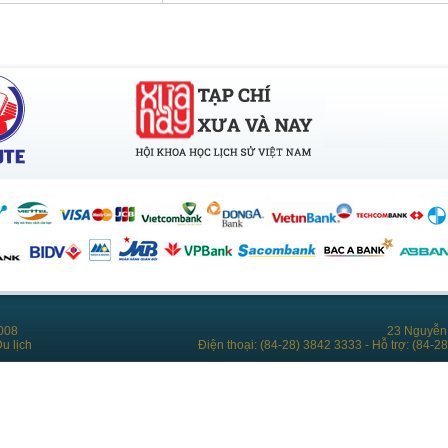
008
23 Nguyễn 
u lịch
Điện thoại: (84-28) 3842 3333 - Hỗ trợ: (84-