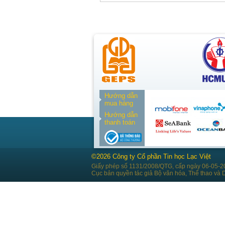
Hướng dẫn
mua hàng
Hướng dẫn
thanh toán
©2026 Công ty Cổ phần Tin học Lạc Việt
Giấy phép số 1131/2008/QTG, cấp ngày 06-05-2
Cục bản quyền tác giả Bộ văn hóa, Thể thao và D