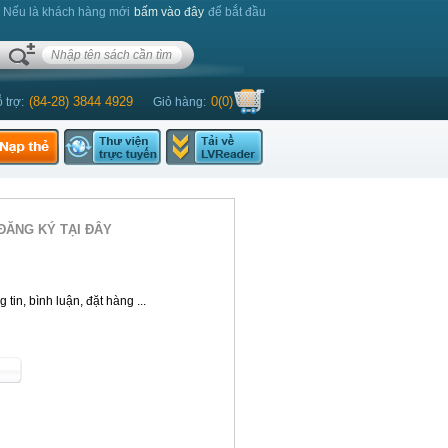
. Nếu là khách hàng mới
bấm vào đây
để bắt đầu
(84-28) 3844 4929
0
(
0
)
 trợ:
Giỏ hàng:
ĐĂNG KÝ TẠI ĐÂY
tin, bình luận, đặt hàng ...