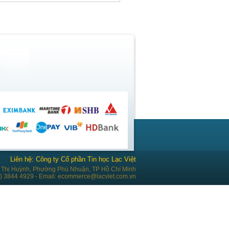
Liên hệ: Công ty Cổ phần Tin học Lạc Việt
Thị Huỳnh, Phường Phú Nhuận, TP Hồ Chí Minh
28) 3844 4929 - Email: ecommerce@lacviet.com.vn