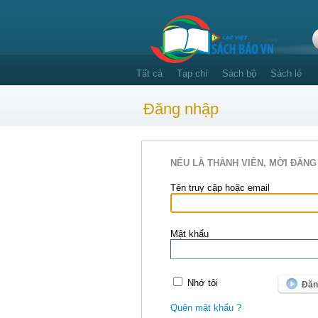
Tất cả
Tạp chí
Sách bộ
Sách lẻ
Đăng nhập
NẾU LÀ THÀNH VIÊN, MỜI ĐĂNG
Tên truy cập hoặc email
Mật khẩu
Nhớ tôi
Quên mật khẩu ?