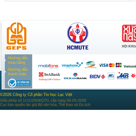
Hướng dẫn
mua hàng
Hướng dẫn
thanh toán
©2026 Công ty Cổ phần Tin học Lạc Việt
Giấy phép số 1131/2008/QTG, cấp ngày 06-05-2008
Cục bản quyền tác giả Bộ văn hóa, Thể thao và Du lịch