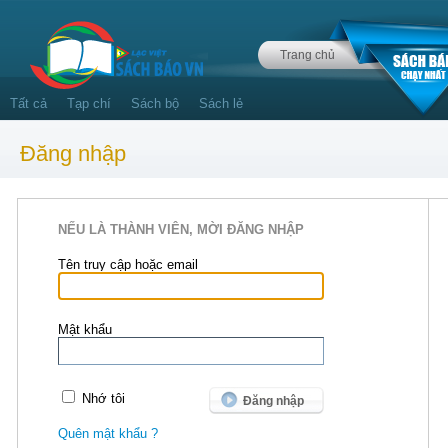
Trang chủ
Tất cả
Tạp chí
Sách bộ
Sách lẻ
Đăng nhập
NẾU LÀ THÀNH VIÊN, MỜI ĐĂNG NHẬP
Tên truy cập hoặc email
Mật khẩu
Nhớ tôi
Quên mật khẩu ?