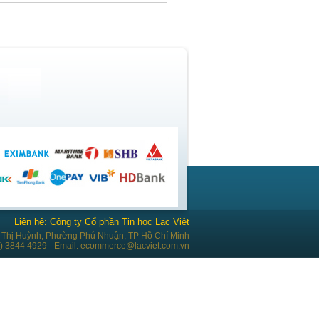
Liên hệ: Công ty Cổ phần Tin học Lạc Việt
Thị Huỳnh, Phường Phú Nhuận, TP Hồ Chí Minh
28) 3844 4929 - Email: ecommerce@lacviet.com.vn