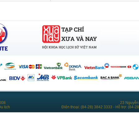
008
23 Nguyễn 
u lịch
Điện thoại: (84-28) 3842 3333 - Hỗ trợ: (84-