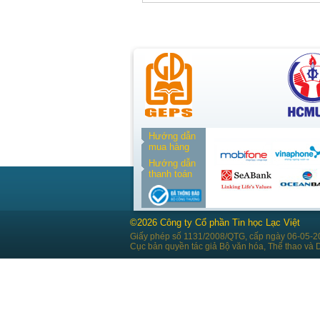
Hướng dẫn
mua hàng
Hướng dẫn
thanh toán
©2026 Công ty Cổ phần Tin học Lạc Việt
Giấy phép số 1131/2008/QTG, cấp ngày 06-05-2
Cục bản quyền tác giả Bộ văn hóa, Thể thao và D