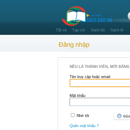
Tất cả
Tạp chí
Sách bộ
Sách lẻ
Đăng nhập
NẾU LÀ THÀNH VIÊN, MỜI ĐĂNG
Tên truy cập hoặc email
Mật khẩu
Nhớ tôi
Quên mật khẩu ?