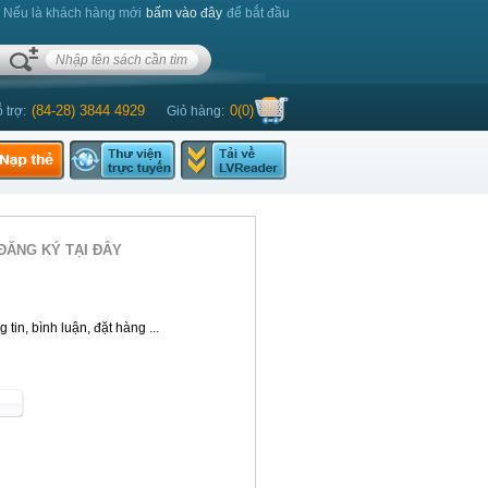
. Nếu là khách hàng mới
bấm vào đây
để bắt đầu
(84-28) 3844 4929
0
(
0
)
 trợ:
Giỏ hàng:
ĐĂNG KÝ TẠI ĐÂY
tin, bình luận, đặt hàng ...