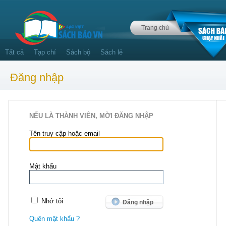
Trang chủ
Tất cả
Tạp chí
Sách bộ
Sách lẻ
Đăng nhập
NẾU LÀ THÀNH VIÊN, MỜI ĐĂNG NHẬP
Tên truy cập hoặc email
Mật khẩu
Nhớ tôi
Quên mật khẩu ?