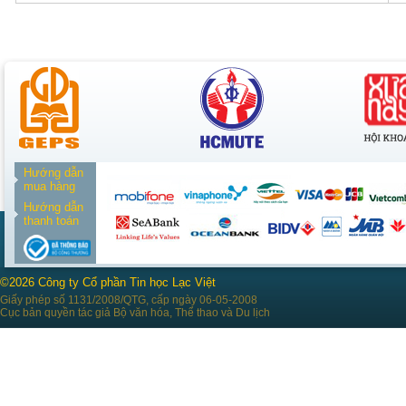
Hướng dẫn
mua hàng
Hướng dẫn
thanh toán
©2026 Công ty Cổ phần Tin học Lạc Việt
Giấy phép số 1131/2008/QTG, cấp ngày 06-05-2008
Cục bản quyền tác giả Bộ văn hóa, Thể thao và Du lịch