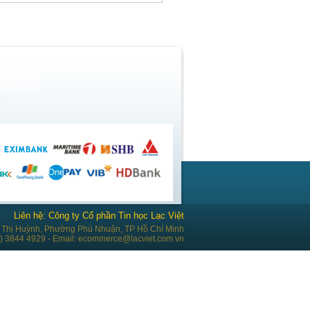
Liên hệ: Công ty Cổ phần Tin học Lạc Việt
Thị Huỳnh, Phường Phú Nhuận, TP Hồ Chí Minh
28) 3844 4929 - Email: ecommerce@lacviet.com.vn