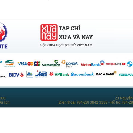
008
23 Nguyễn 
u lịch
Điện thoại: (84-28) 3842 3333 - Hỗ trợ: (84-