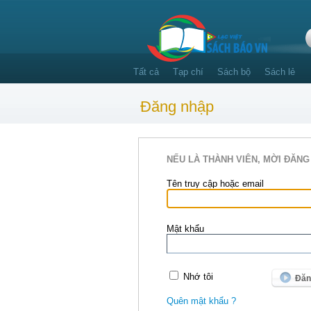
Tất cả
Tạp chí
Sách bộ
Sách lẻ
Đăng nhập
NẾU LÀ THÀNH VIÊN, MỜI ĐĂNG
Tên truy cập hoặc email
Mật khẩu
Nhớ tôi
Quên mật khẩu ?