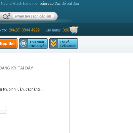
. Nếu là khách hàng mới
bấm vào đây
để bắt đầu
(84-28) 3844 4929
0
(
0
)
 trợ:
Giỏ hàng:
ĐĂNG KÝ TẠI ĐÂY
tin, bình luận, đặt hàng ...