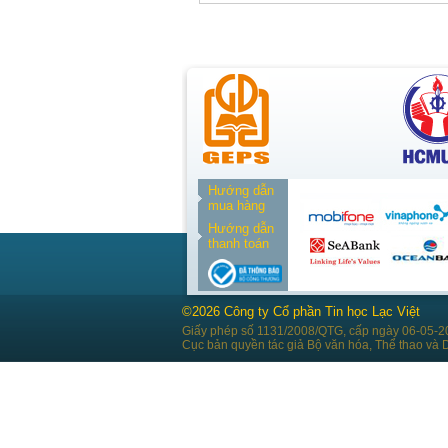
Hướng dẫn
mua hàng
Hướng dẫn
thanh toán
©2026 Công ty Cổ phần Tin học Lạc Việt
Giấy phép số 1131/2008/QTG, cấp ngày 06-05-2
Cục bản quyền tác giả Bộ văn hóa, Thể thao và D