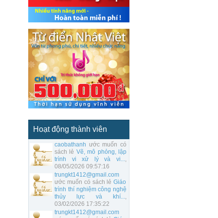
Hoạt động thành viên
caobathanh
ước muốn có
sách lẻ
Vẽ, mô phỏng, lập
trình vi xử lý và vi...
,
08/05/2026 09:57:16
trungkt1412@gmail.com
ước muốn có sách lẻ
Giáo
trình thí nghiệm công nghệ
thủy lực và khí...
,
03/02/2026 17:35:22
trungkt1412@gmail.com