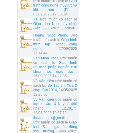
ước muốn có sách lẻ
Giáo
trình công nghệ thủy lực và
khí nén (Phần...
,
03/02/2026 17:35:09
Tài
ước muốn có sách lẻ
Giáo trình Nhà máy nhiệt
điện
, 12/11/2025 11:28:46
Hoàng Ngọc Phong
ước
muốn có sách lẻ
Giáo trình
thực tập Robot công
nghiệp
, 27/09/2025
17:14:44
Văn Minh Thoại
ước muốn
có sách lẻ
Giáo trình
Phương pháp nghiên cứu
khoa học giáo dục...
,
15/09/2025 14:27:35
Vũ Văn Kiên
ước muốn có
sách bộ
Bộ Tạp chí Xưa &
Nay năm 2014
, 14/05/2025
12:25:50
Vũ Văn Kiên
ước muốn có
tạp chí
Xưa & Nay số 490
(tháng 12.2017)
,
12/05/2025 10:57:12
thuananspk@gmail.com
ước muốn có sách lẻ
Giáo
trình Đánh giá tác động
môi trường
, 24/01/2025