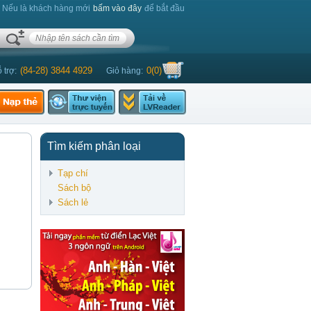
. Nếu là khách hàng mới
bấm vào đây
để bắt đầu
(84-28) 3844 4929
0
(
0
)
 trợ:
Giỏ hàng:
Tìm kiếm phân loại
Tạp chí
Sách bộ
Sách lẻ