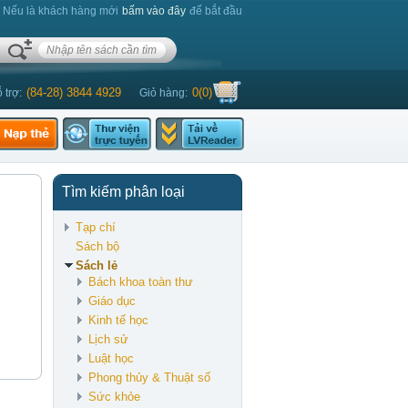
. Nếu là khách hàng mới
bấm vào đây
để bắt đầu
(84-28) 3844 4929
0
(
0
)
 trợ:
Giỏ hàng:
Tìm kiếm phân loại
Tạp chí
Sách bộ
Sách lẻ
Bách khoa toàn thư
Giáo dục
Kinh tế học
Lịch sử
Luật học
Phong thủy & Thuật số
Sức khỏe