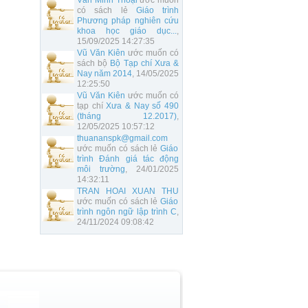
Văn Minh Thoại
ước muốn
có sách lẻ
Giáo trình
Phương pháp nghiên cứu
khoa học giáo dục...
,
15/09/2025 14:27:35
Vũ Văn Kiên
ước muốn có
sách bộ
Bộ Tạp chí Xưa &
Nay năm 2014
, 14/05/2025
12:25:50
Vũ Văn Kiên
ước muốn có
tạp chí
Xưa & Nay số 490
(tháng 12.2017)
,
12/05/2025 10:57:12
thuananspk@gmail.com
ước muốn có sách lẻ
Giáo
trình Đánh giá tác động
môi trường
, 24/01/2025
14:32:11
TRAN HOAI XUAN THU
ước muốn có sách lẻ
Giáo
trình ngôn ngữ lập trình C
,
24/11/2024 09:08:42