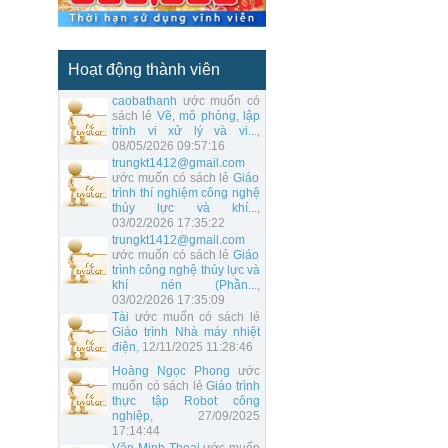
Hoạt động thành viên
caobathanh
ước muốn có
sách lẻ
Vẽ, mô phỏng, lập
trình vi xử lý và vi...
,
08/05/2026 09:57:16
trungkt1412@gmail.com
ước muốn có sách lẻ
Giáo
trình thí nghiệm công nghệ
thủy lực và khí...
,
03/02/2026 17:35:22
trungkt1412@gmail.com
ước muốn có sách lẻ
Giáo
trình công nghệ thủy lực và
khí nén (Phần...
,
03/02/2026 17:35:09
Tài
ước muốn có sách lẻ
Giáo trình Nhà máy nhiệt
điện
, 12/11/2025 11:28:46
Hoàng Ngọc Phong
ước
muốn có sách lẻ
Giáo trình
thực tập Robot công
nghiệp
, 27/09/2025
17:14:44