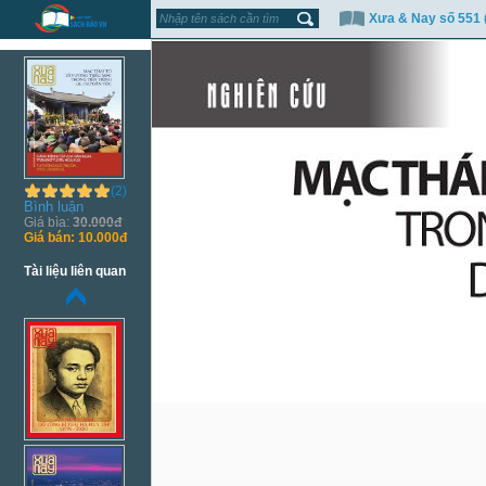
Xưa & Nay số 551 
(2)
Bình luận
Giá bìa:
30.000đ
Giá bán:
10.000đ
Tài liệu liên quan