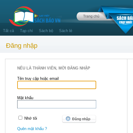
Trang chủ
Tất cả
Tạp chí
Sách bộ
Sách lẻ
Đăng nhập
NẾU LÀ THÀNH VIÊN, MỜI ĐĂNG NHẬP
Tên truy cập hoặc email
Mật khẩu
Nhớ tôi
Quên mật khẩu ?