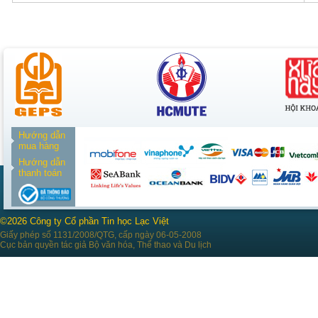
Hướng dẫn
mua hàng
Hướng dẫn
thanh toán
©2026 Công ty Cổ phần Tin học Lạc Việt
Giấy phép số 1131/2008/QTG, cấp ngày 06-05-2008
Cục bản quyền tác giả Bộ văn hóa, Thể thao và Du lịch