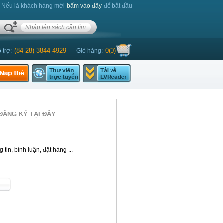
. Nếu là khách hàng mới
bấm vào đây
để bắt đầu
(84-28) 3844 4929
0
(
0
)
 trợ:
Giỏ hàng:
ĐĂNG KÝ TẠI ĐÂY
tin, bình luận, đặt hàng ...