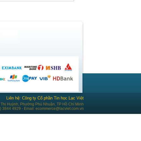
Liên hệ: Công ty Cổ phần Tin học Lạc Việt
Thị Huỳnh, Phường Phú Nhuận, TP Hồ Chí Minh
28) 3844 4929 - Email: ecommerce@lacviet.com.vn