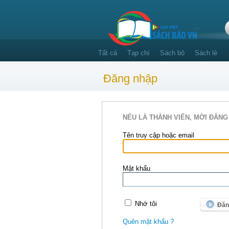
Tất cả
Tạp chí
Sách bộ
Sách lẻ
Đăng nhập
NẾU LÀ THÀNH VIÊN, MỜI ĐĂNG
Tên truy cập hoặc email
Mật khẩu
Nhớ tôi
Quên mật khẩu ?