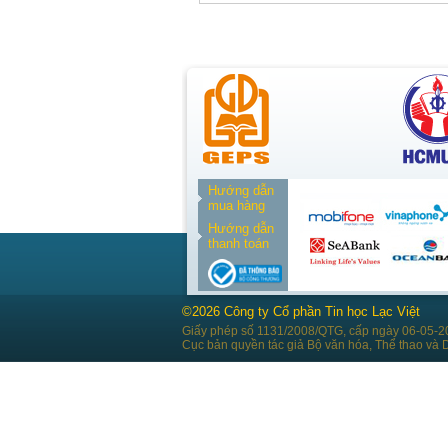
Hướng dẫn
mua hàng
Hướng dẫn
thanh toán
©2026 Công ty Cổ phần Tin học Lạc Việt
Giấy phép số 1131/2008/QTG, cấp ngày 06-05-2
Cục bản quyền tác giả Bộ văn hóa, Thể thao và D