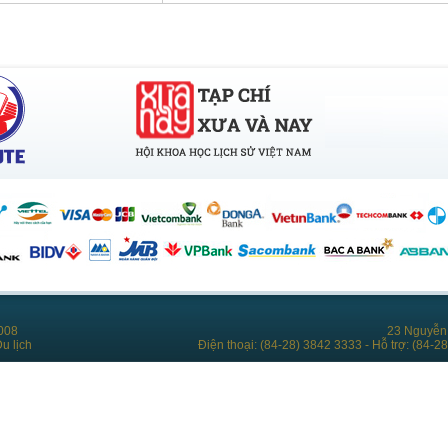
008
23 Nguyễn 
u lịch
Điện thoại: (84-28) 3842 3333 - Hỗ trợ: (84-