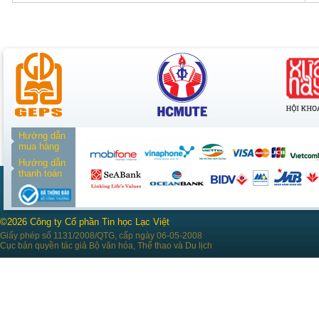
Hướng dẫn
mua hàng
Hướng dẫn
thanh toán
©2026 Công ty Cổ phần Tin học Lạc Việt
Giấy phép số 1131/2008/QTG, cấp ngày 06-05-2008
Cục bản quyền tác giả Bộ văn hóa, Thể thao và Du lịch