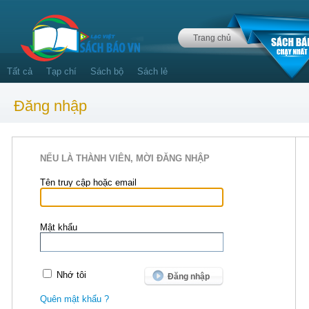
Trang chủ
Tất cả
Tạp chí
Sách bộ
Sách lẻ
Đăng nhập
NẾU LÀ THÀNH VIÊN, MỜI ĐĂNG NHẬP
Tên truy cập hoặc email
Mật khẩu
Nhớ tôi
Quên mật khẩu ?