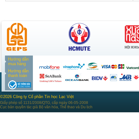
Hướng dẫn
mua hàng
Hướng dẫn
thanh toán
©2026 Công ty Cổ phần Tin học Lạc Việt
Giấy phép số 1131/2008/QTG, cấp ngày 06-05-2008
Cục bản quyền tác giả Bộ văn hóa, Thể thao và Du lịch