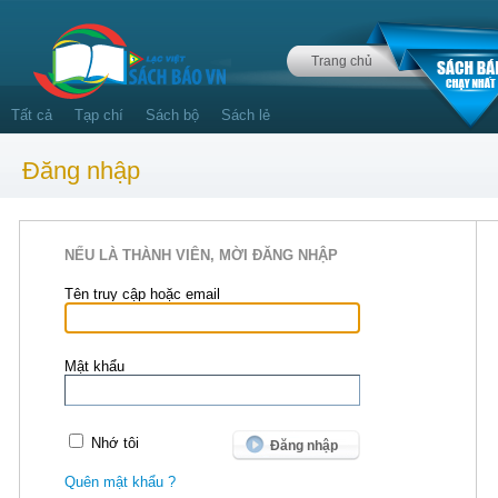
Trang chủ
Tất cả
Tạp chí
Sách bộ
Sách lẻ
Đăng nhập
NẾU LÀ THÀNH VIÊN, MỜI ĐĂNG NHẬP
Tên truy cập hoặc email
Mật khẩu
Nhớ tôi
Quên mật khẩu ?