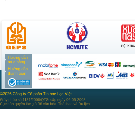
Hướng dẫn
mua hàng
Hướng dẫn
thanh toán
©2026 Công ty Cổ phần Tin học Lạc Việt
Giấy phép số 1131/2008/QTG, cấp ngày 06-05-2008
Cục bản quyền tác giả Bộ văn hóa, Thể thao và Du lịch