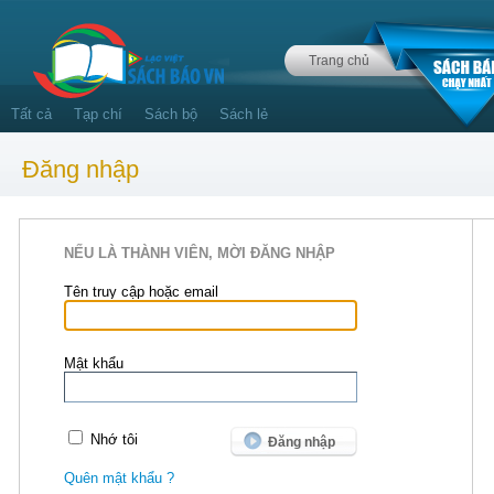
Trang chủ
Tất cả
Tạp chí
Sách bộ
Sách lẻ
Đăng nhập
NẾU LÀ THÀNH VIÊN, MỜI ĐĂNG NHẬP
Tên truy cập hoặc email
Mật khẩu
Nhớ tôi
Quên mật khẩu ?