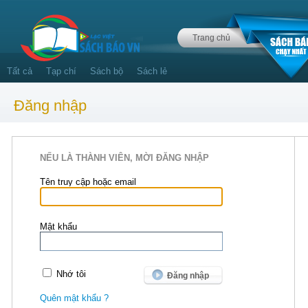
Trang chủ
Tất cả
Tạp chí
Sách bộ
Sách lẻ
Đăng nhập
NẾU LÀ THÀNH VIÊN, MỜI ĐĂNG NHẬP
Tên truy cập hoặc email
Mật khẩu
Nhớ tôi
Quên mật khẩu ?