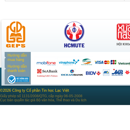
Hướng dẫn
mua hàng
Hướng dẫn
thanh toán
©2026 Công ty Cổ phần Tin học Lạc Việt
Giấy phép số 1131/2008/QTG, cấp ngày 06-05-2008
Cục bản quyền tác giả Bộ văn hóa, Thể thao và Du lịch