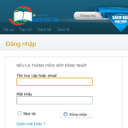
Trang chủ
Tất cả
Tạp chí
Sách bộ
Sách lẻ
Đăng nhập
NẾU LÀ THÀNH VIÊN, MỜI ĐĂNG NHẬP
Tên truy cập hoặc email
Mật khẩu
Nhớ tôi
Quên mật khẩu ?