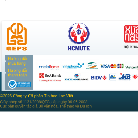
Hướng dẫn
mua hàng
Hướng dẫn
thanh toán
©2026 Công ty Cổ phần Tin học Lạc Việt
Giấy phép số 1131/2008/QTG, cấp ngày 06-05-2008
Cục bản quyền tác giả Bộ văn hóa, Thể thao và Du lịch