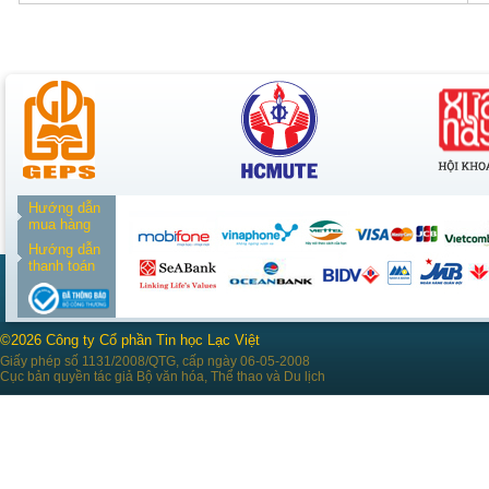
Hướng dẫn
mua hàng
Hướng dẫn
thanh toán
©2026 Công ty Cổ phần Tin học Lạc Việt
Giấy phép số 1131/2008/QTG, cấp ngày 06-05-2008
Cục bản quyền tác giả Bộ văn hóa, Thể thao và Du lịch