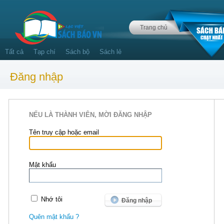
Trang chủ
Tất cả
Tạp chí
Sách bộ
Sách lẻ
Đăng nhập
NẾU LÀ THÀNH VIÊN, MỜI ĐĂNG NHẬP
Tên truy cập hoặc email
Mật khẩu
Nhớ tôi
Quên mật khẩu ?