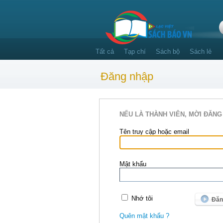
Tất cả
Tạp chí
Sách bộ
Sách lẻ
Đăng nhập
NẾU LÀ THÀNH VIÊN, MỜI ĐĂNG
Tên truy cập hoặc email
Mật khẩu
Nhớ tôi
Quên mật khẩu ?