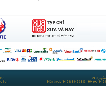
008
23 Nguyễn 
u lịch
Điện thoại: (84-28) 3842 3333 - Hỗ trợ: (84-