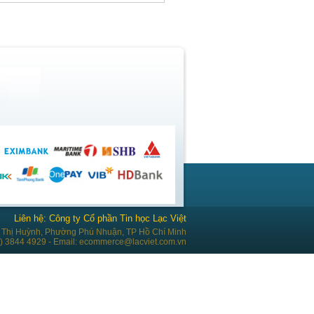
Liên hệ: Công ty Cổ phần Tin học Lạc Việt
Thị Huỳnh, Phường Phú Nhuận, TP Hồ Chí Minh
28) 3844 4929 - Email: ecommerce@lacviet.com.vn