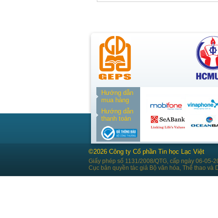
Hướng dẫn
mua hàng
Hướng dẫn
thanh toán
©2026 Công ty Cổ phần Tin học Lạc Việt
Giấy phép số 1131/2008/QTG, cấp ngày 06-05-2
Cục bản quyền tác giả Bộ văn hóa, Thể thao và D