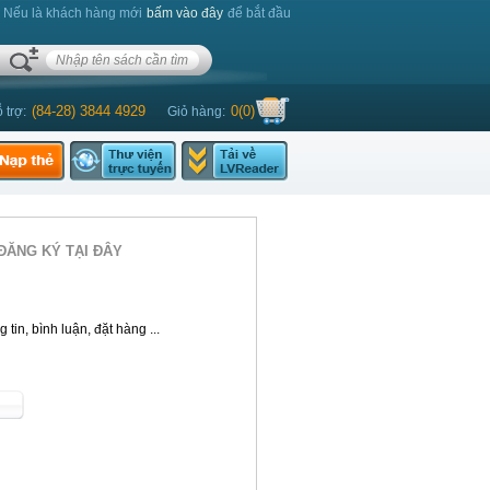
. Nếu là khách hàng mới
bấm vào đây
để bắt đầu
(84-28) 3844 4929
0
(
0
)
 trợ:
Giỏ hàng:
ĐĂNG KÝ TẠI ĐÂY
tin, bình luận, đặt hàng ...