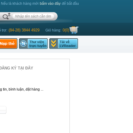
. Nếu là khách hàng mới
bấm vào đây
để bắt đầu
(84-28) 3844 4929
0
(
0
)
 trợ:
Giỏ hàng:
ĐĂNG KÝ TẠI ĐÂY
tin, bình luận, đặt hàng ...