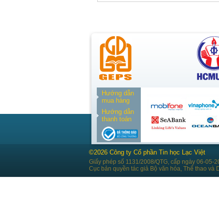
Hướng dẫn
mua hàng
Hướng dẫn
thanh toán
©2026 Công ty Cổ phần Tin học Lạc Việt
Giấy phép số 1131/2008/QTG, cấp ngày 06-05-2
Cục bản quyền tác giả Bộ văn hóa, Thể thao và D