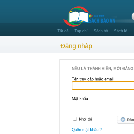
Tất cả
Tạp chí
Sách bộ
Sách lẻ
Đăng nhập
NẾU LÀ THÀNH VIÊN, MỜI ĐĂNG
Tên truy cập hoặc email
Mật khẩu
Nhớ tôi
Quên mật khẩu ?