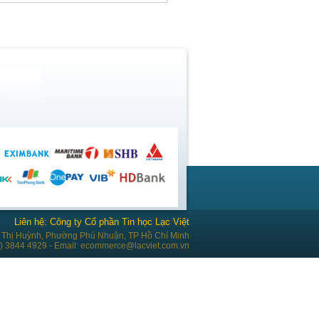
Liên hệ: Công ty Cổ phần Tin học Lạc Việt
Thị Huỳnh, Phường Phú Nhuận, TP Hồ Chí Minh
28) 3844 4929 - Email: ecommerce@lacviet.com.vn