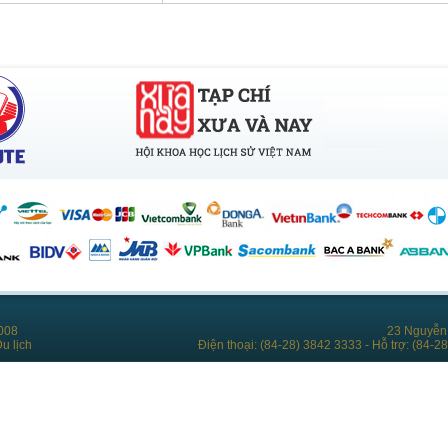
008
23 Nguyễn 
u lịch
Điện thoại: (84-28) 3842 3333 - Hỗ trợ: (84-