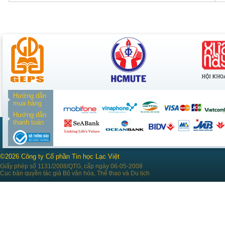
Hướng dẫn
mua hàng
Hướng dẫn
thanh toán
©2026 Công ty Cổ phần Tin học Lạc Việt
Giấy phép số 1131/2008/QTG, cấp ngày 06-05-2008
Cục bản quyền tác giả Bộ văn hóa, Thể thao và Du lịch