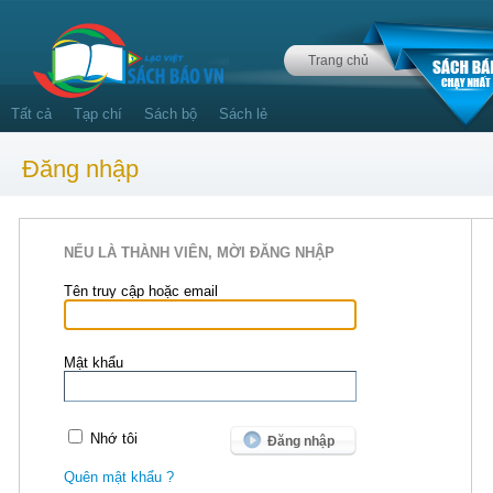
Trang chủ
Tất cả
Tạp chí
Sách bộ
Sách lẻ
Đăng nhập
NẾU LÀ THÀNH VIÊN, MỜI ĐĂNG NHẬP
Tên truy cập hoặc email
Mật khẩu
Nhớ tôi
Quên mật khẩu ?