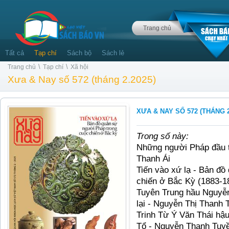
Trang chủ
Tất cả
Tạp chí
Sách bộ
Sách lẻ
\
\
Trang chủ
Tạp chí
Xã hội
Xưa & Nay số 572 (tháng 2.2025)
XƯA & NAY SỐ 572 (THÁNG 2
Trong số này:
Nh
ững người Pháp đầu t
Thanh Ái
Tiến vào xứ lạ - Bản đồ
chiến ở Bắc Kỳ (1883-18
Tuyên Trung hầu Nguyễn
lại - Nguyễn Thị Thanh
Trinh Từ Ý Văn Thái hậ
Tổ - Nguyễn Thanh Tuy