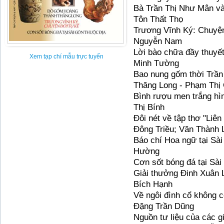
Bà Trần Thị Như Mân và
Tôn Thất Thọ
Trương Vĩnh Ký: Chuyện
Nguyễn Nam
Lời bào chữa đầy thuyế
Xem tạp chí mẫu trực tuyến
Minh Tường
Bao nung gốm thời Trần 
Thăng Long - Phạm Thị
Bình rượu men trắng hìn
Thị Bính
Đôi nét về tập thơ "Liê
Đông Triều; Văn Thành 
Báo chí Hoa ngữ tại Sà
Hường
Cơn sốt bóng đá tại Sài 
Giải thưởng Đinh Xuân 
Bích Hạnh
Về ngôi đình cổ không 
Đặng Trần Dũng
Nguồn tư liệu của các gi