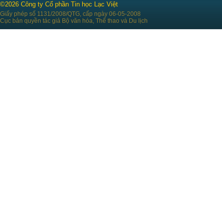
©2026 Công ty Cổ phần Tin học Lạc Việt
Giấy phép số 1131/2008/QTG, cấp ngày 06-05-2008
Cục bản quyền tác giả Bộ văn hóa, Thể thao và Du lịch