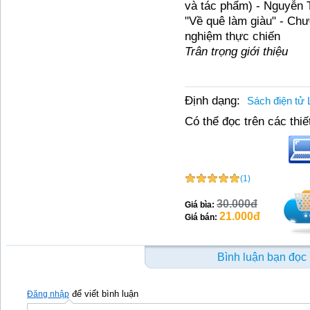
và tác phẩm) - Nguyễn
"V
ề
quê
là
m
già
u" - Ch
nghi
ệ
m th
ự
c chi
ế
n
Trân trọng giới thiệu
Định dạng:
Sách điện tử 
Có thể đọc trên các thiết
(1)
30.000đ
Giá bìa:
21.000đ
Giá bán:
Bình luận bạn đọc
để viết bình luận
Đăng nhập