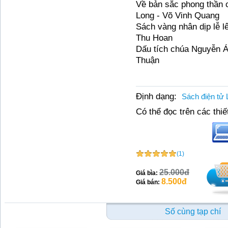
V
ề bả
n s
ắ
c phong th
ầ
n 
Long -
Võ
Vinh Quang
Sá
ch
và
ng nhân
dị
p l
ễ
l
Thu Hoan
D
ấ
u
tí
ch
chú
a Nguy
ễ
n
Thu
ậ
n
Định dạng:
Sách điện tử 
Có thể đọc trên các thiết
(1)
25.000đ
Giá bìa:
8.500đ
Giá bán:
Số cùng tạp chí