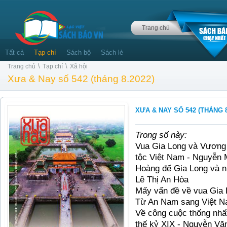
Trang chủ
Tất cả
Tạp chí
Sách bộ
Sách lẻ
\
\
Trang chủ
Tạp chí
Xã hội
Xưa & Nay số 542 (tháng 8.2022)
XƯA & NAY SỐ 542 (THÁNG 8
Trong số này:
Vua Gia Long và Vương t
tộc Việt Nam - Nguyễn
Hoàng đế Gia Long và n
Lê Thị An Hòa
Mấy vấn đề về vua Gia
T
ừ
An Nam sang Vi
ệ
t N
V
ề
công cu
ộ
c th
ố
ng nh
ấ
th
ế kỷ
XIX - Nguy
ễ
n Vă