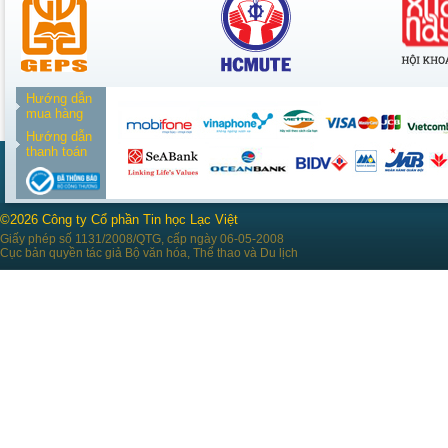
Hướng dẫn
mua hàng
Hướng dẫn
thanh toán
©2026 Công ty Cổ phần Tin học Lạc Việt
Giấy phép số 1131/2008/QTG, cấp ngày 06-05-2008
Cục bản quyền tác giả Bộ văn hóa, Thể thao và Du lịch