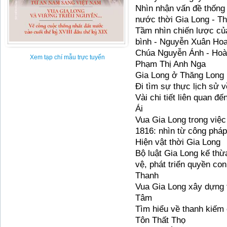
Nhì
n nh
ậ
n v
ấ
n
đề
th
ố
ng
n
ướ
c th
ờ
i Gia Long -
Th
T
ầ
m
nhì
n chi
ế
n l
ượ
c
củ
bì
nh - Nguy
ễ
n Xuân Ho
Chú
a Nguy
ễ
n
Á
nh -
Hoà
Xem tạp chí mẫu trực tuyến
Phạ
m
Thị
Anh Nga
Gia Long
ở
Thăng Long 
Đi
tì
m s
ự
th
ự
c
lị
ch s
ử
v
Và
i chi ti
ế
t liên quan
đế
Á
i
Vua Gia Long trong vi
ệ
c
1816:
nhì
n t
ừ
công
phá
p
Hi
ệ
n v
ậ
t th
ờ
i Gia Long
B
ộ
lu
ậ
t Gia Long k
ế
th
ừ
v
ệ
,
phá
t tri
ể
n quy
ề
n con
Thanh
Vua Gia Long xây d
ự
ng
Tâm
Tì
m hi
ể
u v
ề
thanh ki
ế
m
Tôn Th
ấ
t
Thọ